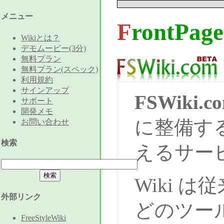
メニュー
FrontPage
Wikiとは？
デモムービー(3分)
無料プラン
無料プラン(スペック)
利用規約
サインアップ
FSWiki.c
サポート
開発メモ
に整備す
お問い合わせ
検索
えるサー
Wiki 
外部リンク
どのツー
FreeStyleWiki